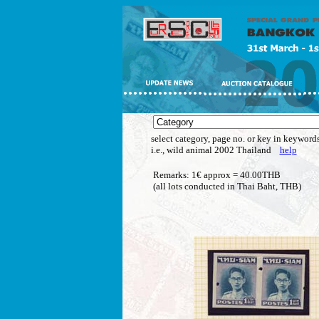
select category, page no. or key in keywords
i.e., wild animal 2002 Thailand
help
Remarks: 1€ approx = 40.00THB
(all lots conducted in Thai Baht, THB)