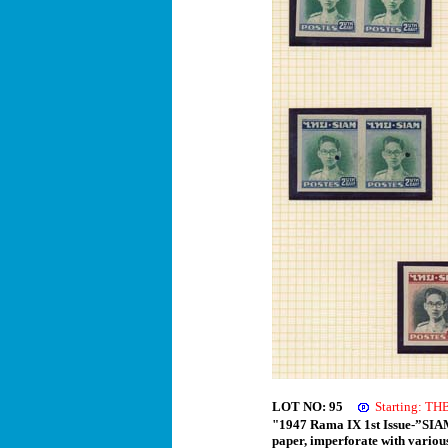
LOT NO: 95
Starting: T
"1947 Rama IX 1st Issue-”SIAM”
paper, imperforate with various