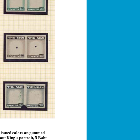
n issued colors on gummed
out King's portrait, 5 Baht