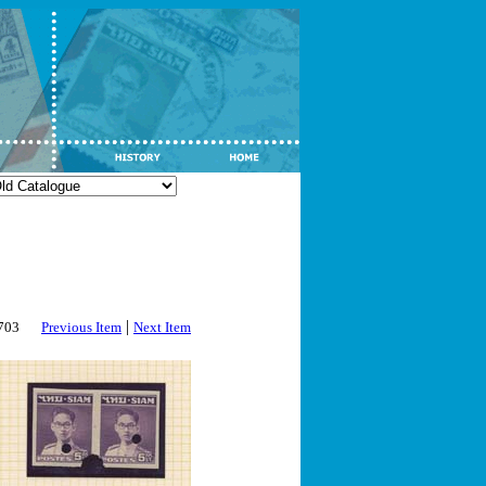
|
2703
Previous Item
Next Item