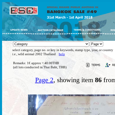
select category, page no. or key in keywords, stamp type, year, or country
i.e., wild animal 2002 Thailand
help
Remarks: 1€ approx = 40.00THB
(all lots conducted in Thai Baht, THB)
Page 2
, showing item
86
from