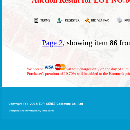
Auction Result for LOT NO
Page 2
, showing item
86
fro
We accept
without charges only on the day of auct
Purchaser's premium of 10.70% will be added to the Hammer's pri