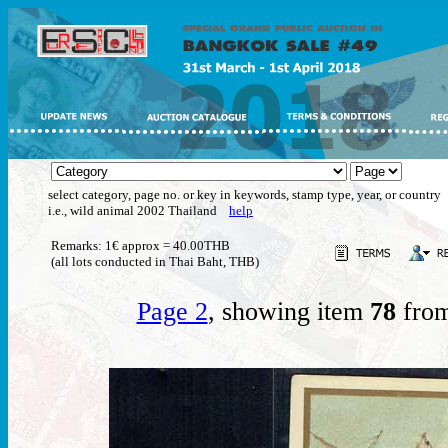
select category, page no. or key in keywords, stamp type, year, or country
i.e., wild animal 2002 Thailand
help
Remarks: 1€ approx = 40.00THB
(all lots conducted in Thai Baht, THB)
Page 2
, showing item
78
from