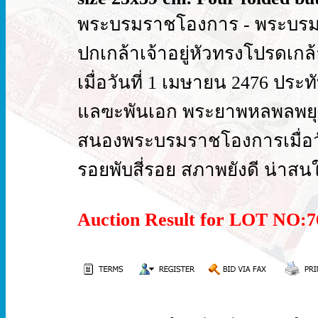
พระบรมราชโองการ - พระบร
ปกเกล้าเจ้าอยู่หัวทรงโปรดเกล้า
เมื่อวันที่ 1 เมษายน 2476 ป
แลฃะพันเอก พระยาพหลพลพยุหเ
สนองพระบรมราชโองการเมื่อวัน
รอยพับสี่รอย สภาพยังดี น่าสนใ
Auction Result for LOT NO