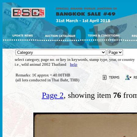
select category, page no. or key in keywords, stamp type, year, or country
i.e., wild animal 2002 Thailand
help
Remarks: 1€ approx = 40.00THB
(all lots conducted in Thai Baht, THB)
Page 2
, showing item
76
from