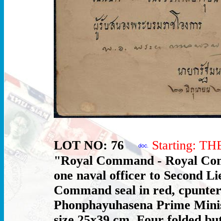
LOT NO: 76
Starting: T
"Royal Command - Royal Co
one naval officer to Second Li
Command seal in red, cpunter
Phonphayuhasena Prime Minist
size 25x39 cm. Four folded but 