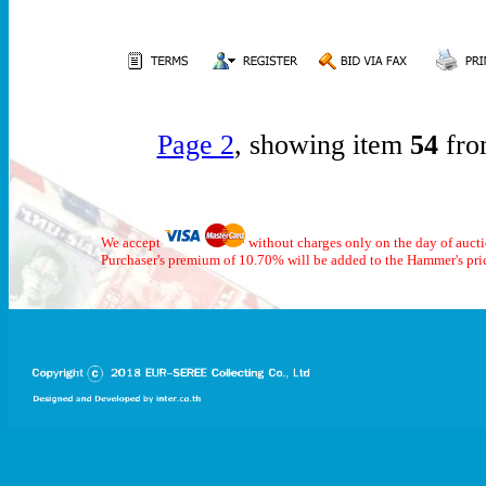
Page 2
, showing item
54
fro
We accept
without charges only on the day of auct
Purchaser's premium of 10.70% will be added to the Hammer's pri