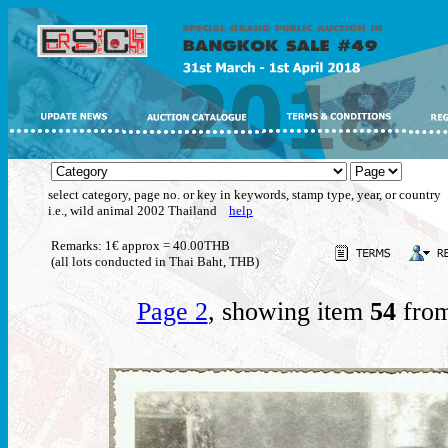
select category, page no. or key in keywords, stamp type, year, or country
i.e., wild animal 2002 Thailand
help
Remarks: 1€ approx = 40.00THB
(all lots conducted in Thai Baht, THB)
Page 2
, showing item
54
from