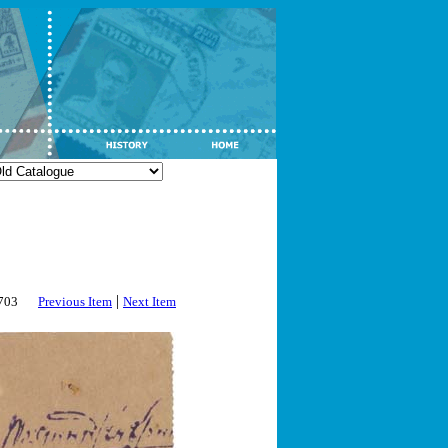
|
2703
Previous Item
Next Item