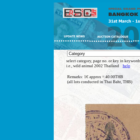
select category, page no. or key in keywords
i.e., wild animal 2002 Thailand
help
Remarks: 1€ approx = 40.00THB
(all lots conducted in Thai Baht, THB)