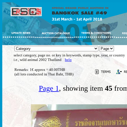
select category, page no. or key in keywords, stamp type, year, or country
i.e., wild animal 2002 Thailand
help
Remarks: 1€ approx = 40.00THB
(all lots conducted in Thai Baht, THB)
Page 1
, showing item
45
from