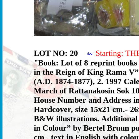
LOT NO: 20
Starting: T
"Book: Lot of 8 reprint book
in the Reign of King Rama V”
(A.D. 1874-1877), 2. 1997 Cal
March of Rattanakosin Sok 108
House Number and Address in 
Hardcover, size 15x21 cm.- 26
B&W illustrations. Additional
in Colour” by Bertel Bruun pub
cm., text in English with colou