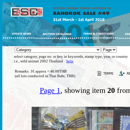
select category, page no. or key in keywords, stamp type, year, or country
i.e., wild animal 2002 Thailand
help
Remarks: 1€ approx = 40.00THB
(all lots conducted in Thai Baht, THB)
Page 1
, showing item
20
from