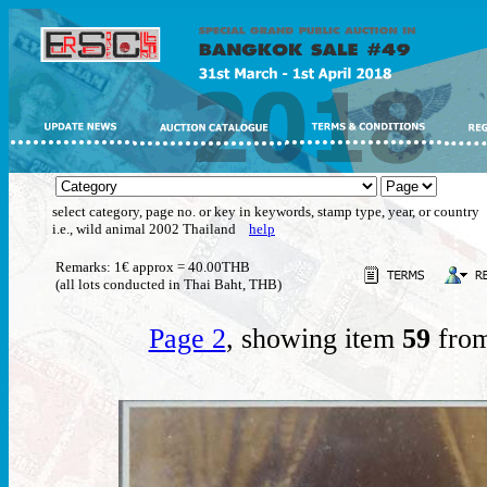
select category, page no. or key in keywords, stamp type, year, or country
i.e., wild animal 2002 Thailand
help
Remarks: 1€ approx = 40.00THB
(all lots conducted in Thai Baht, THB)
Page 2
, showing item
59
from