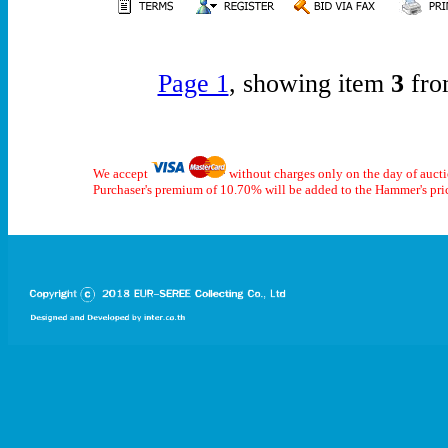
Page 1
, showing item
3
fro
We accept
without charges only on the day of auct
Purchaser's premium of 10.70% will be added to the Hammer's pri