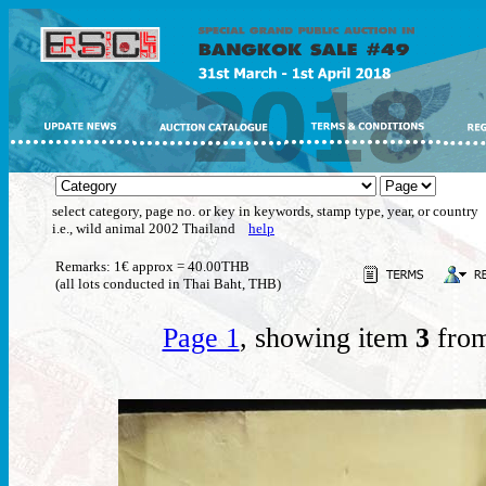
select category, page no. or key in keywords, stamp type, year, or country
i.e., wild animal 2002 Thailand
help
Remarks: 1€ approx = 40.00THB
(all lots conducted in Thai Baht, THB)
Page 1
, showing item
3
from