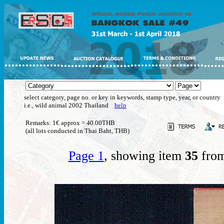
select category, page no. or key in keywords, stamp type, year, or country
i.e., wild animal 2002 Thailand
help
Remarks: 1€ approx = 40.00THB
(all lots conducted in Thai Baht, THB)
Page 1
, showing item
35
from