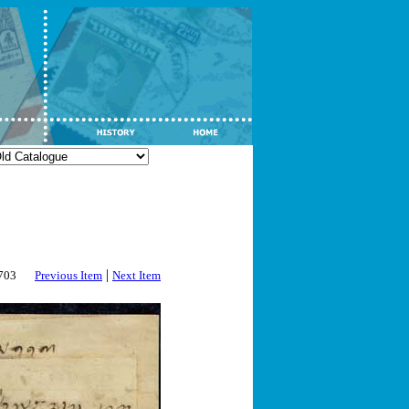
|
2703
Previous Item
Next Item