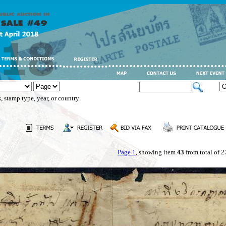
, stamp type, year, or country
Page 1
, showing item
43
from total of 