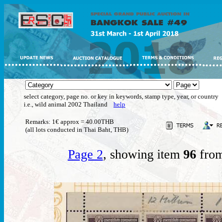
select category, page no. or key in keywords, stamp type, year, or country
i.e., wild animal 2002 Thailand
help
Remarks: 1€ approx = 40.00THB
(all lots conducted in Thai Baht, THB)
Page 2
, showing item
96
from