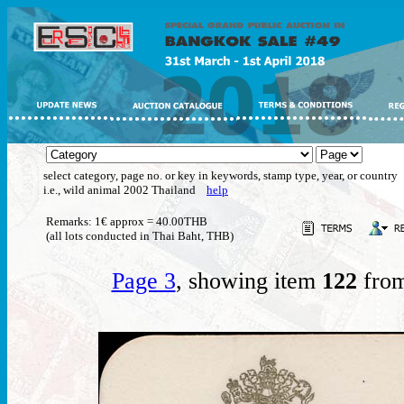
select category, page no. or key in keywords, stamp type, year, or country
i.e., wild animal 2002 Thailand
help
Remarks: 1€ approx = 40.00THB
(all lots conducted in Thai Baht, THB)
Page 3
, showing item
122
from