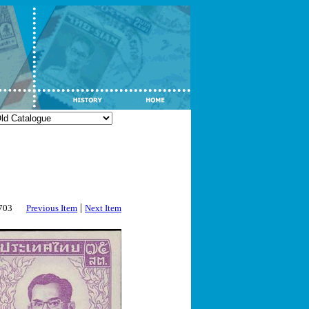
|
2703
Previous Item
Next Item