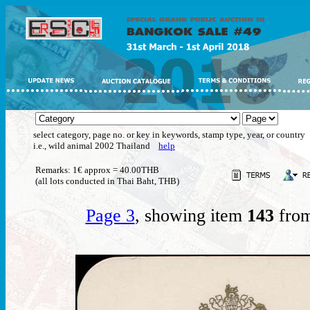
select category, page no. or key in keywords, stamp type, year, or country
i.e., wild animal 2002 Thailand
help
Remarks: 1€ approx = 40.00THB
(all lots conducted in Thai Baht, THB)
Page 3
, showing item
143
from