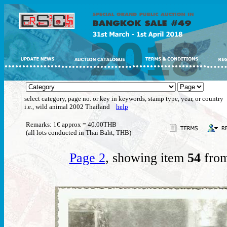
select category, page no. or key in keywords, stamp type, year, or country
i.e., wild animal 2002 Thailand
help
Remarks: 1€ approx = 40.00THB
(all lots conducted in Thai Baht, THB)
Page 2
, showing item
54
from