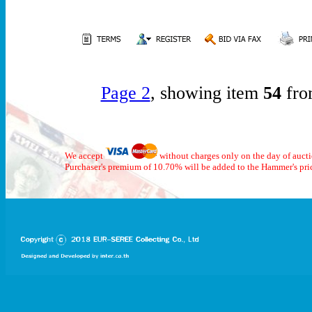
Page 2
, showing item
54
fro
We accept
without charges only on the day of auct
Purchaser's premium of 10.70% will be added to the Hammer's pri