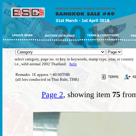
select category, page no. or key in keywords, stamp type, year, or country
i.e., wild animal 2002 Thailand
help
Remarks: 1€ approx = 40.00THB
(all lots conducted in Thai Baht, THB)
Page 2
, showing item
75
from