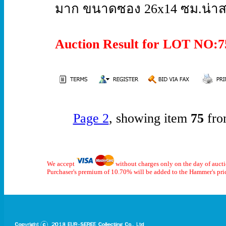
มาก ขนาดซอง 26x14 ซม.น่าส
Auction Result for LOT NO
Page 2
, showing item
75
fro
We accept
without charges only on the day of auct
Purchaser's premium of 10.70% will be added to the Hammer's pri