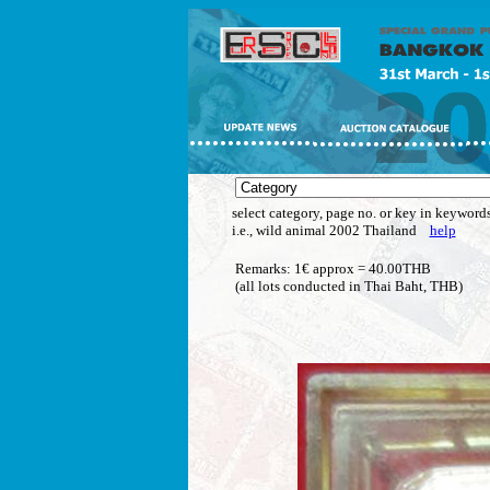
select category, page no. or key in keywords
i.e., wild animal 2002 Thailand
help
Remarks: 1€ approx = 40.00THB
(all lots conducted in Thai Baht, THB)