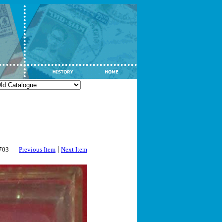
|
2703
Previous Item
Next Item