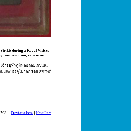
irikit during a Royal Visit to
y fine condition, rare in an
เจ้าอยู่หัวภูมิพลอดุลยเดชและ
เดิมและบรรจุในกล่องเดิม สภาพดี
|
 2703
Previous Item
Next Item