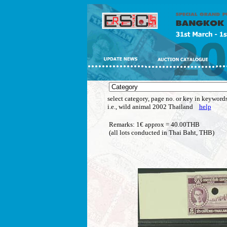
select category, page no. or key in keywords
i.e., wild animal 2002 Thailand
help
Remarks: 1€ approx = 40.00THB
(all lots conducted in Thai Baht, THB)