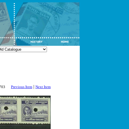
|
2703
Previous Item
Next Item