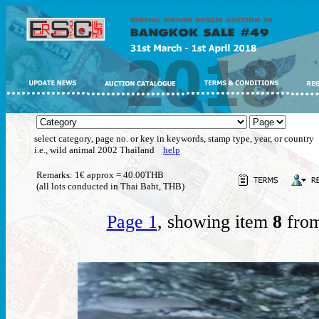
select category, page no. or key in keywords, stamp type, year, or country
i.e., wild animal 2002 Thailand
help
Remarks: 1€ approx = 40.00THB
(all lots conducted in Thai Baht, THB)
Page 1
, showing item
8
from