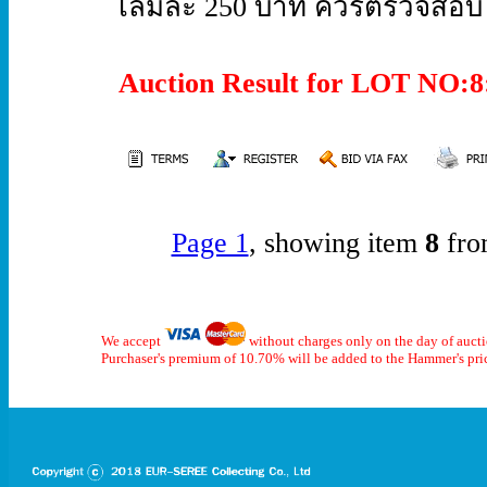
เล่มละ 250 บาท ควรตรวจสอบ F
Auction Result for LOT NO
Page 1
, showing item
8
fro
We accept
without charges only on the day of auct
Purchaser's premium of 10.70% will be added to the Hammer's pri