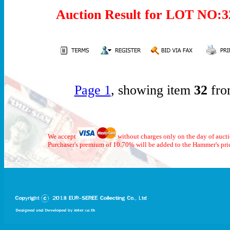
Auction Result for LOT NO
Page 1
, showing item
32
fro
We accept
without charges only on the day of auct
Purchaser's premium of 10.70% will be added to the Hammer's pri