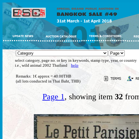
select category, page no. or key in keywords, stamp type, year, or country
i.e., wild animal 2002 Thailand
help
Remarks: 1€ approx = 40.00THB
(all lots conducted in Thai Baht, THB)
Page 1
, showing item
32
from