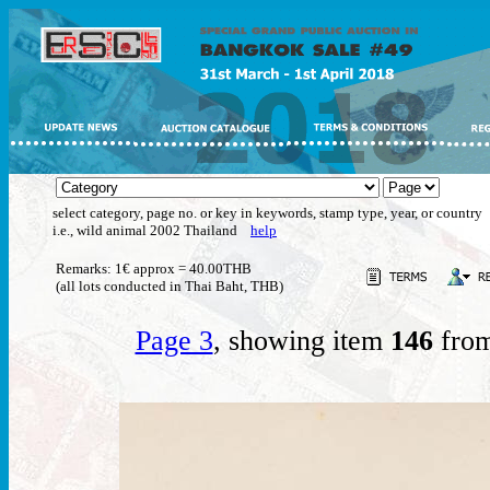
select category, page no. or key in keywords, stamp type, year, or country
i.e., wild animal 2002 Thailand
help
Remarks: 1€ approx = 40.00THB
(all lots conducted in Thai Baht, THB)
Page 3
, showing item
146
from