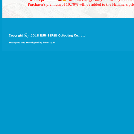
Purchaser's premium of 10.70% will be added to the Hammer's pri