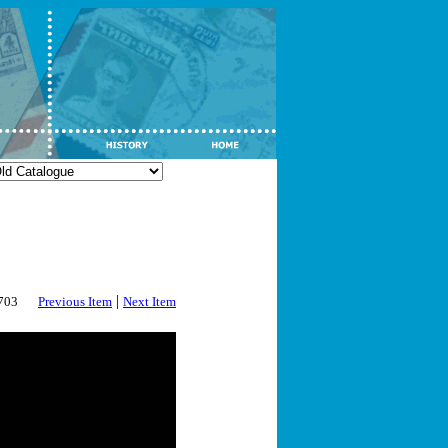
|
2703
Previous Item
Next Item