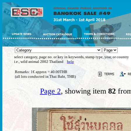
select category, page no. or key in keywords, stamp type, year, or country
i.e., wild animal 2002 Thailand
help
Remarks: 1€ approx = 40.00THB
(all lots conducted in Thai Baht, THB)
Page 2
, showing item
82
from