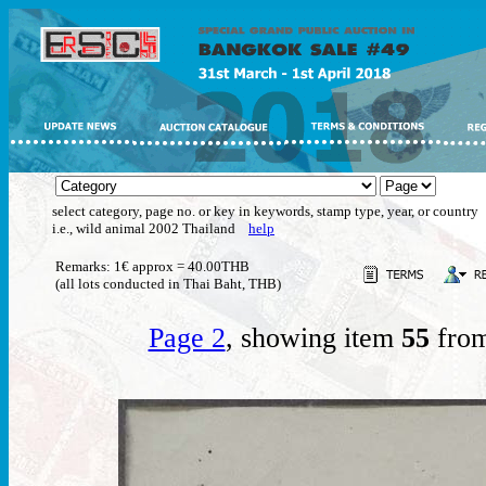
select category, page no. or key in keywords, stamp type, year, or country
i.e., wild animal 2002 Thailand
help
Remarks: 1€ approx = 40.00THB
(all lots conducted in Thai Baht, THB)
Page 2
, showing item
55
from