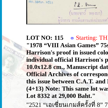
LOT NO: 115
Starting: 
"1978 “VIII Asian Games” 75st
Harrison's proof in issued co
individual official Harrison's
10.0x12.8 cm., Manuscript dat
Official Archives of correspo
this issue between C.A.T. and 
(4+13) Note: This same lot was
Lot 8332 at 29,000 Baht."
"2521 “เอเซี่ยนเกมส์ครั้งที่ 8