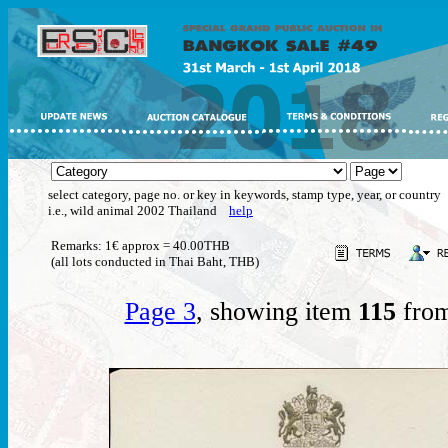
select category, page no. or key in keywords, stamp type, year, or country
i.e., wild animal 2002 Thailand
help
Remarks: 1€ approx = 40.00THB
(all lots conducted in Thai Baht, THB)
Page 3
, showing item
115
from