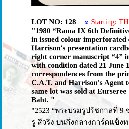
LOT NO: 128
Starting: 
"1980 “Rama IX 6th Definitive
in issued colour imperforated 
Harrison's presentation cardb
right corner manuscript “4” i
with condition dated 21 June 1
correspondences from the prin
C.A.T. and Harrison's Agent t
same lot was sold at Eurseree 
Baht. "
"2523 “พระบรมรูปรัชกาลที่ 9 ชุด
รู สีจริง บนกึ่งกลางการ์ดแ