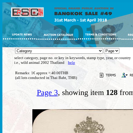
select category, page no. or key in keywords, stamp type, year, or country
i.e., wild animal 2002 Thailand
help
Remarks: 1€ approx = 40.00THB
(all lots conducted in Thai Baht, THB)
Page 3
, showing item
128
from