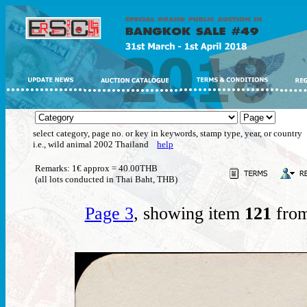
select category, page no. or key in keywords, stamp type, year, or country
i.e., wild animal 2002 Thailand
help
Remarks: 1€ approx = 40.00THB
(all lots conducted in Thai Baht, THB)
Page 3
, showing item
121
from