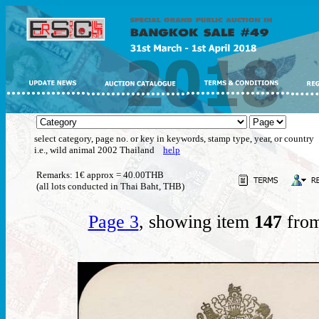
select category, page no. or key in keywords, stamp type, year, or country
i.e., wild animal 2002 Thailand
help
Remarks: 1€ approx = 40.00THB
(all lots conducted in Thai Baht, THB)
Page 3
, showing item
147
from