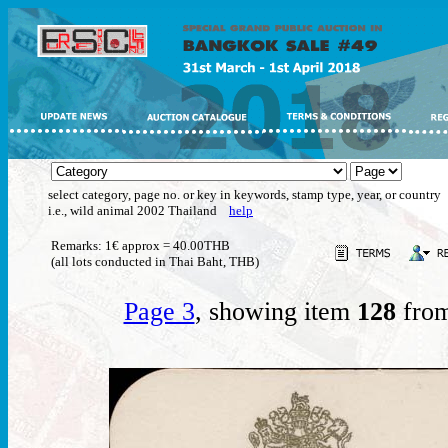
select category, page no. or key in keywords, stamp type, year, or country
i.e., wild animal 2002 Thailand
help
Remarks: 1€ approx = 40.00THB
(all lots conducted in Thai Baht, THB)
Page 3
, showing item
128
from