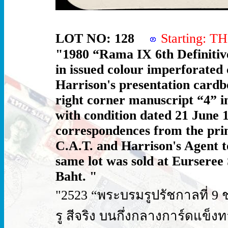
LOT NO: 128
Starting: 
"1980 “Rama IX 6th Definitive
in issued colour imperforated 
Harrison's presentation cardb
right corner manuscript “4” i
with condition dated 21 June 1
correspondences from the prin
C.A.T. and Harrison's Agent t
same lot was sold at Eurseree 
Baht. "
"2523 “พระบรมรูปรัชกาลที่ 9 ชุด
รู สีจริง บนกึ่งกลางการ์ดแ