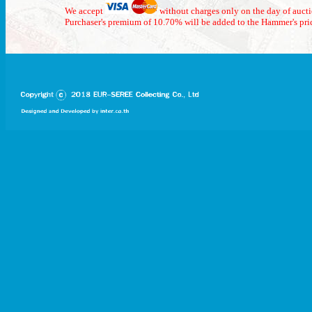
We accept
without charges only on the day of auct
Purchaser's premium of 10.70% will be added to the Hammer's pri