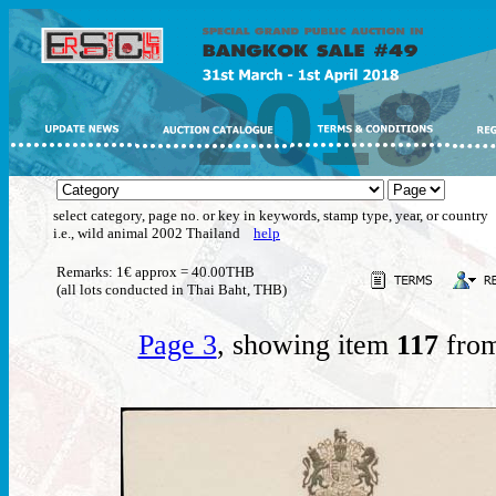
select category, page no. or key in keywords, stamp type, year, or country
i.e., wild animal 2002 Thailand
help
Remarks: 1€ approx = 40.00THB
(all lots conducted in Thai Baht, THB)
Page 3
, showing item
117
from