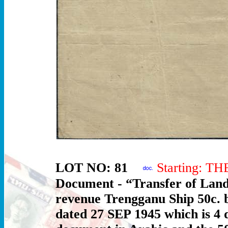
LOT NO: 81
Starting: T
Document - “Transfer of Land
revenue Trengganu Ship 50c. b
dated 27 SEP 1945 which is 4 d