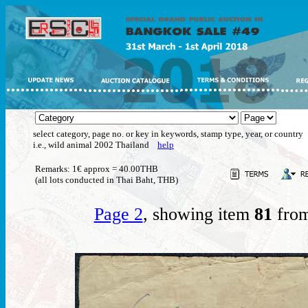
select category, page no. or key in keywords, stamp type, year, or country
i.e., wild animal 2002 Thailand
help
Remarks: 1€ approx = 40.00THB
(all lots conducted in Thai Baht, THB)
Page 2
, showing item
81
from