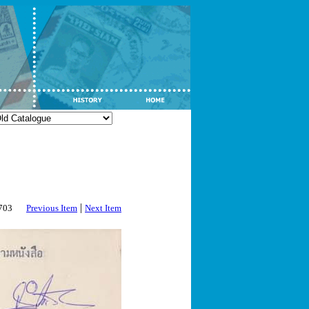
|
2703
Previous Item
Next Item