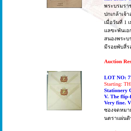
พระบรมราช
ปกเกล้าเจ้า
เมื่อวันที
แลฃะพันเอก
สนองพระบรม
มีรอยพับสี่
Auction Re
LOT NO: 7
Starting: 
Stationery 
V. The flip
Very fine. V
ซองจดหมาย 
นตราแผ่นดิน