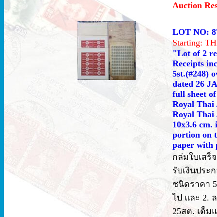
Auction Re
LOT NO: 8
Starting: 
"Lot of 2 r
Receipts in
5st.(#248) 
dated 26 JA
full sheet 
Royal Thai 
Royal Thai 
10x3.6 cm. 
portion on t
paper with 
กล่มใบเสร็จ
รับเงินประก
ชนิดราคา 5
ไป และ 2. ล
25สต. เต็ม