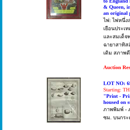
to England 
& Queen, in 
an original
ไพ่: ไพ่หนึ่
เยือนประเท
และสมเด็จพร
ฉายาสาทิสล
เดิม สภาพด
Auction Re
LOT NO: 6
Starting: 
"Print - Pr
housed on s
ภาพพิมพ์ 
ซม. บนกระด