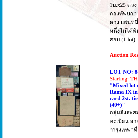
1บ.x25 ดวง
กองทัพบก” 
ดวง แผ่นหน
หนึ่งไม่ได้
สอบ (1 lot)
Auction Re
LOT NO: 8
Starting: 
"Mixed lot 
Rama IX inc
card 2st. t
(40+)"
กลุ่มสิ่งสะ
ทะเบียน อา
“กรุงเทพาที