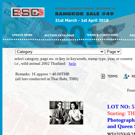
select category, page no. or key in keywords, stamp type, year, or country
i.e., wild animal 2002 Thailand
help
Remarks: 1€ approx = 40.00THB
(all lots conducted in Thai Baht, THB)
Foun
LOT NO: 5
Starting: 
Photograph
and Queen Si
พระบรมฉาย