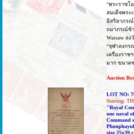
"พระราชโอ
สมเด็จพระเจ
อิสริยาภรณ์อ
ถมาภรณ์ช้าง
Warsaw ลงว
“จุฬาลงกรณ
เครื่องราชฯ
มาก ขนาดซอ
Auction Re
LOT NO: 7
Starting: 
"Royal Com
one naval o
Command se
Phonphayuha
size 25x39 c