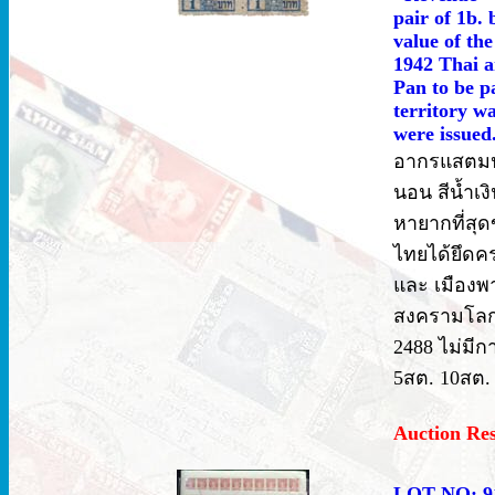
pair of 1b. 
value of the
1942 Thai a
Pan to be p
territory w
were issued.
อากรแสตมป์ 
นอน สีน้ำเง
หายากที่สุ
ไทยได้ยึดคร
และ เมืองพา
สงครามโลกคร
2488 ไม่ม
5สต. 10สต. 
Auction Re
LOT NO: 9