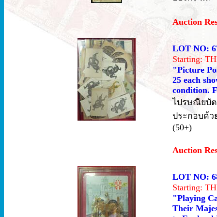
Auction Re
LOT NO: 6
Starting: 
"Picture Pos
25 each sho
condition. F
ไปรษณียบัต
ประกอบด้วยภ
(50+)
Auction Re
LOT NO: 6
Starting: 
"Playing Ca
Their Majes