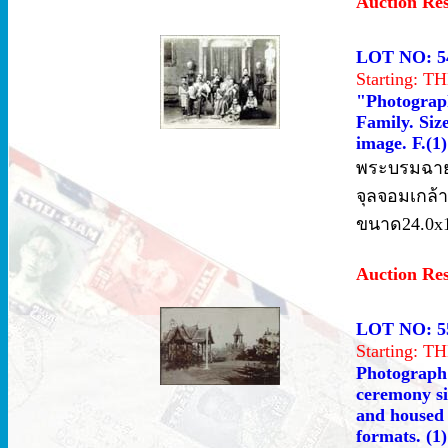
Auction Re
LOT NO: 5
Starting: 
"Photograp
Family. Siz
image. F.(1
พระบรมฉาย
จุลจอมเกล้
ขนาด24.0x1
Auction Re
LOT NO: 5
Starting: 
Photograph 
ceremony si
and housed 
formats. (1)