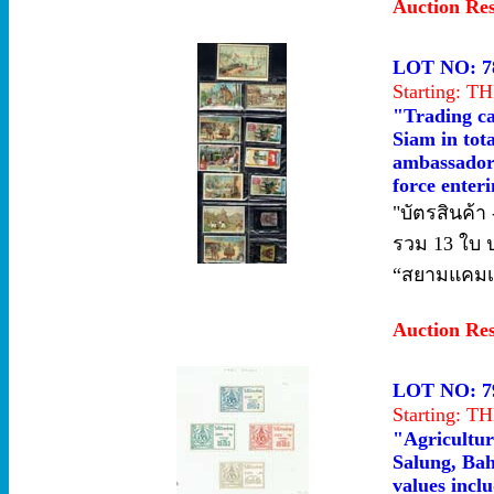
Auction Re
LOT NO: 7
Starting: 
"Trading car
Siam in tot
ambassadors
force enter
"บัตรสินค้า
รวม 13 ใบ ป
“สยามแคมเปญ
Auction Re
LOT NO: 7
Starting: 
"Agriculture
Salung, Bah
values incl