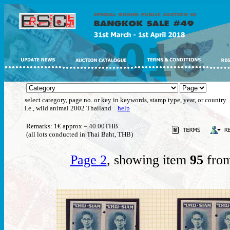
select category, page no. or key in keywords, stamp type, year, or country
i.e., wild animal 2002 Thailand
help
Remarks: 1€ approx = 40.00THB
(all lots conducted in Thai Baht, THB)
Page 2
, showing item
95
from