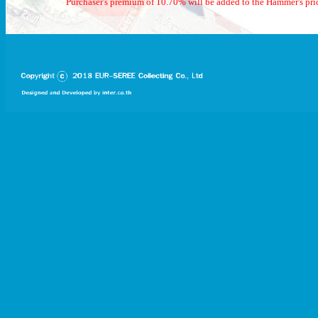
Purchaser's premium of 10.70% will be added to the Hammer's pri