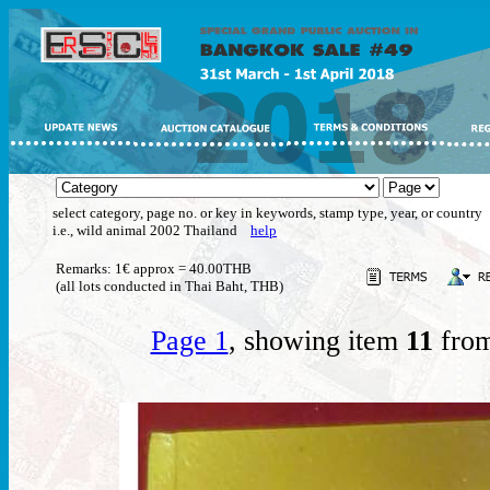
select category, page no. or key in keywords, stamp type, year, or country
i.e., wild animal 2002 Thailand
help
Remarks: 1€ approx = 40.00THB
(all lots conducted in Thai Baht, THB)
Page 1
, showing item
11
from