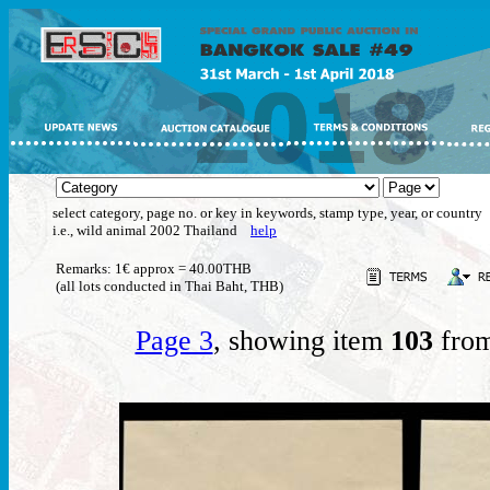
select category, page no. or key in keywords, stamp type, year, or country
i.e., wild animal 2002 Thailand
help
Remarks: 1€ approx = 40.00THB
(all lots conducted in Thai Baht, THB)
Page 3
, showing item
103
from