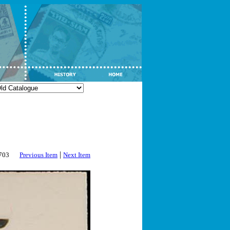
|
2703
Previous Item
Next Item