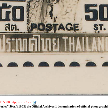
THB 5000 Approx: € 125
eries” 50st.(#1063) the Official Archives 1 denomination of official photograph