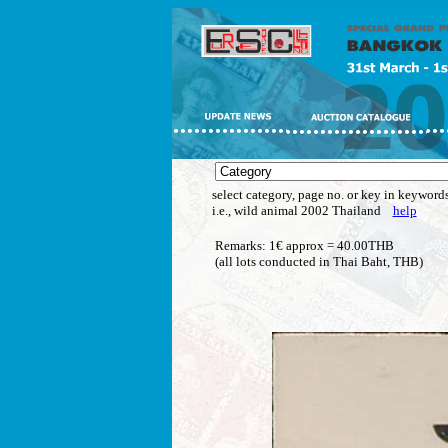
select category, page no. or key in keywords
i.e., wild animal 2002 Thailand
help
Remarks: 1€ approx = 40.00THB
(all lots conducted in Thai Baht, THB)