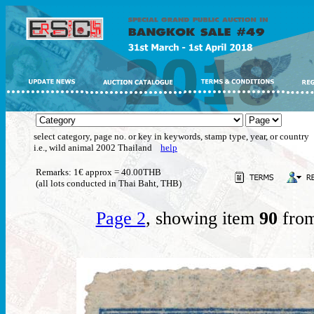
select category, page no. or key in keywords, stamp type, year, or country
i.e., wild animal 2002 Thailand
help
Remarks: 1€ approx = 40.00THB
(all lots conducted in Thai Baht, THB)
Page 2
, showing item
90
from