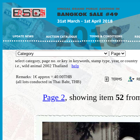
select category, page no. or key in keywords, stamp type, year, or country
i.e., wild animal 2002 Thailand
help
Remarks: 1€ approx = 40.00THB
(all lots conducted in Thai Baht, THB)
Page 2
, showing item
52
from