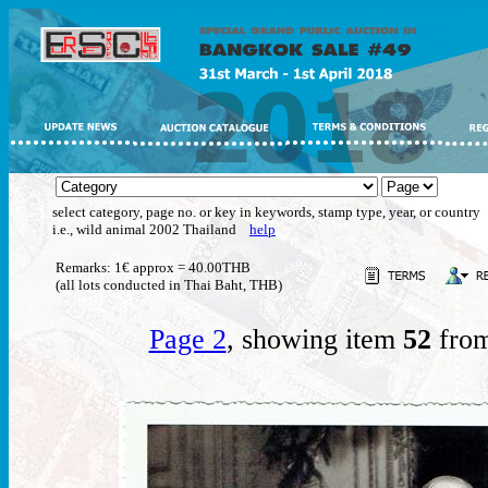
select category, page no. or key in keywords, stamp type, year, or country
i.e., wild animal 2002 Thailand
help
Remarks: 1€ approx = 40.00THB
(all lots conducted in Thai Baht, THB)
Page 2
, showing item
52
from