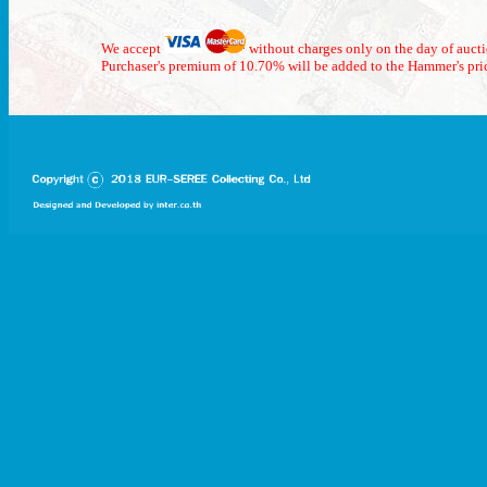
We accept
without charges only on the day of auct
Purchaser's premium of 10.70% will be added to the Hammer's pri