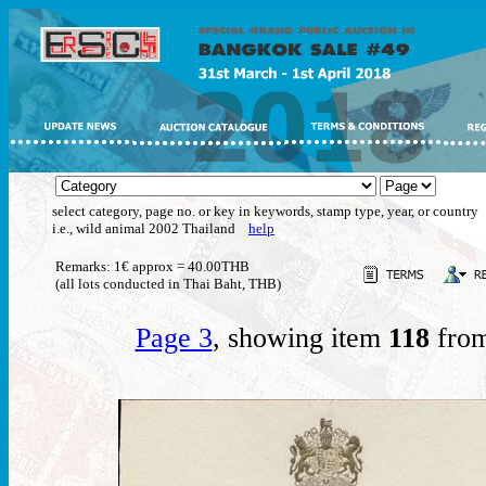
select category, page no. or key in keywords, stamp type, year, or country
i.e., wild animal 2002 Thailand
help
Remarks: 1€ approx = 40.00THB
(all lots conducted in Thai Baht, THB)
Page 3
, showing item
118
from