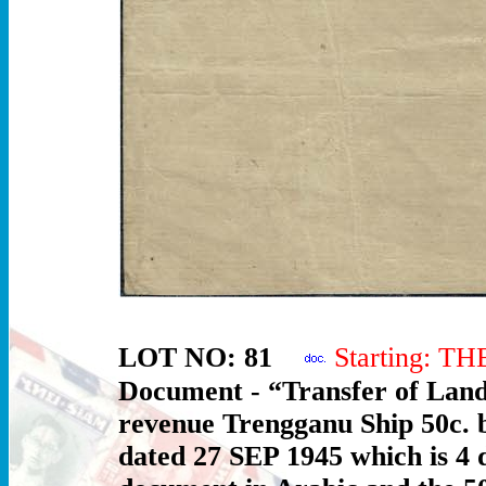
LOT NO: 81
Starting: T
Document - “Transfer of Land
revenue Trengganu Ship 50c. b
dated 27 SEP 1945 which is 4 d