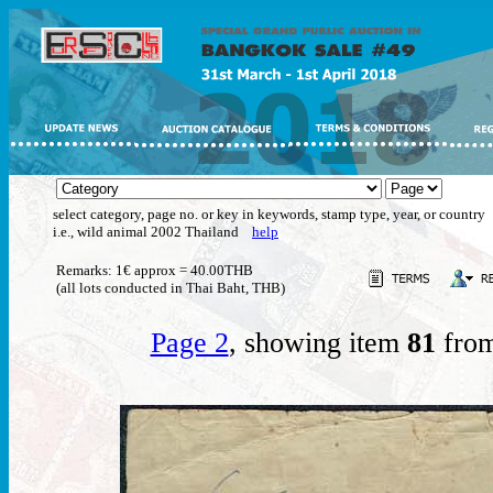
select category, page no. or key in keywords, stamp type, year, or country
i.e., wild animal 2002 Thailand
help
Remarks: 1€ approx = 40.00THB
(all lots conducted in Thai Baht, THB)
Page 2
, showing item
81
from