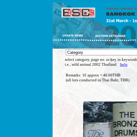
select category, page no. or key in keywords
i.e., wild animal 2002 Thailand
help
Remarks: 1€ approx = 40.00THB
(all lots conducted in Thai Baht, THB)