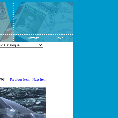
|
2703
Previous Item
Next Item