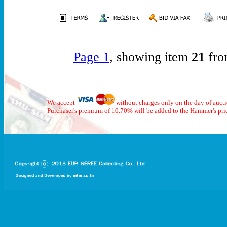
Page 1
, showing item
21
fro
We accept
without charges only on the day of auct
Purchaser's premium of 10.70% will be added to the Hammer's pri