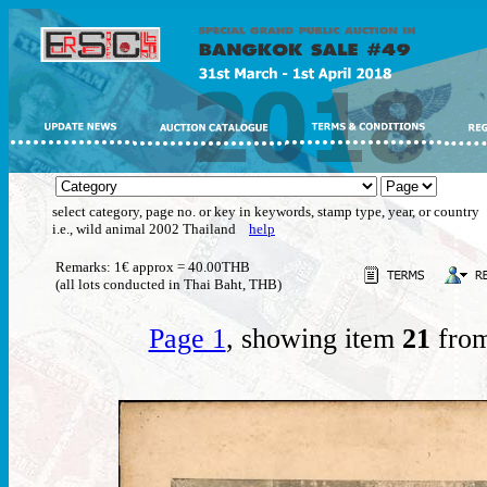
select category, page no. or key in keywords, stamp type, year, or country
i.e., wild animal 2002 Thailand
help
Remarks: 1€ approx = 40.00THB
(all lots conducted in Thai Baht, THB)
Page 1
, showing item
21
from