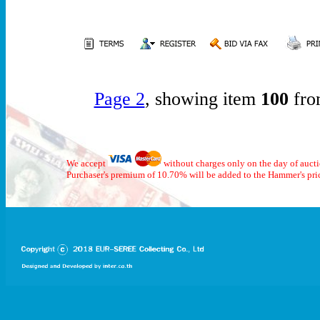
Page 2
, showing item
100
fro
We accept
without charges only on the day of auct
Purchaser's premium of 10.70% will be added to the Hammer's pri