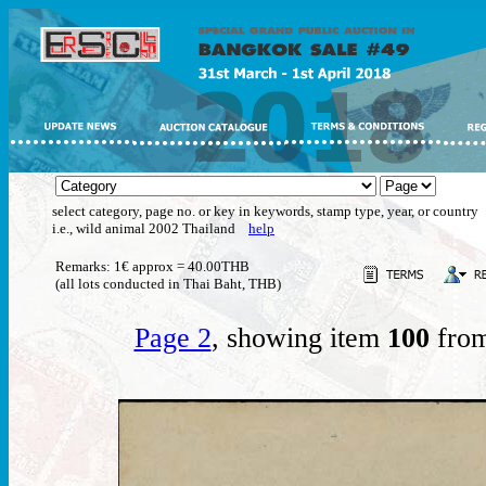
select category, page no. or key in keywords, stamp type, year, or country
i.e., wild animal 2002 Thailand
help
Remarks: 1€ approx = 40.00THB
(all lots conducted in Thai Baht, THB)
Page 2
, showing item
100
from