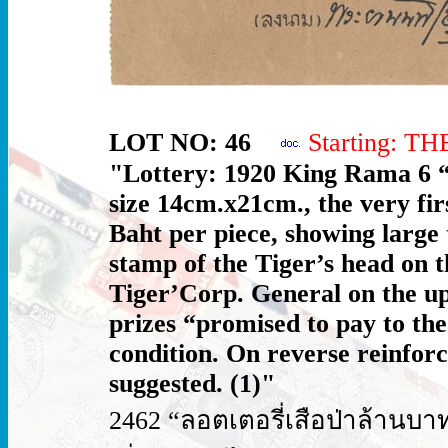
LOT NO: 46
Starting: T
"Lottery: 1920 King Rama 6 “
size 14cm.x21cm., the very fir
Baht per piece, showing large 
stamp of the Tiger’s head on t
Tiger’Corp. General on the up
prizes “promised to pay to the
condition. On reverse reinfor
suggested. (1)"
2462 “ลอตเตอรี่เสือป่าล้านบา