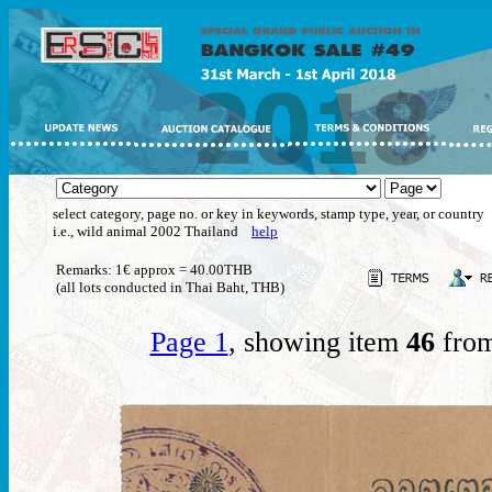
select category, page no. or key in keywords, stamp type, year, or country
i.e., wild animal 2002 Thailand
help
Remarks: 1€ approx = 40.00THB
(all lots conducted in Thai Baht, THB)
Page 1
, showing item
46
from