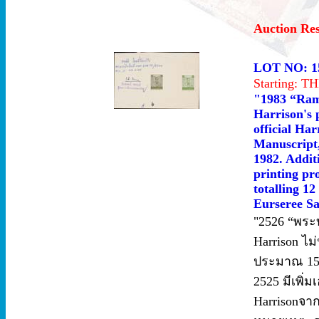
Auction Re
LOT NO: 1
Starting: 
"1983 “Rama
Harrison's 
official Har
Manuscript,
1982. Addit
printing pr
totalling 12
Eurseree Sa
"2526 “พระบร
Harrison ไม
ประมาณ 15.0
2525 มีเพิ
Harrisonจาก