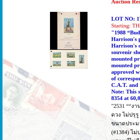
Auction Re
LOT NO: 1
Starting: 
"1988 “Budd
Harrison's 
Harrison's o
souvenir sh
mounted pro
mounted pro
approved wi
of correspo
C.A.T. and 
Note: This 
8354 at 60,
"2531 ““งา
ดวง ไม่ปรุร
ขนาดประมาณ
(#1384) ไม่