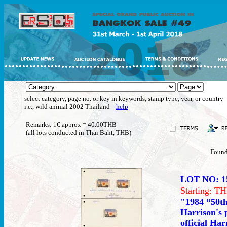
select category, page no. or key in keywords, stamp type, year, or country
i.e., wild animal 2002 Thailand
help
Remarks: 1€ approx = 40.00THB
(all lots conducted in Thai Baht, THB)
Found
LOT NO: 1
Starting: 
"1984 “50th
Harrison's 
official Ha