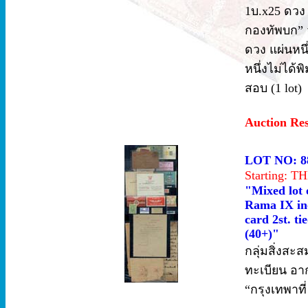
1บ.x25 ดวง
กองทัพบก” 
ดวง แผ่นหน
หนึ่งไม่ได้
สอบ (1 lot)
Auction Re
LOT NO: 8
Starting: 
"Mixed lot 
Rama IX inc
card 2st. t
(40+)"
กลุ่มสิ่งสะ
ทะเบียน อา
“กรุงเทพาที