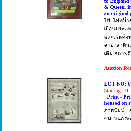
to England 
& Queen, in 
an original
ไพ่: ไพ่หนึ่
เยือนประเท
และสมเด็จพร
ฉายาสาทิสล
เดิม สภาพด
Auction Re
LOT NO: 6
Starting: 
"Print - Pr
housed on s
ภาพพิมพ์ 
ซม. บนกระด