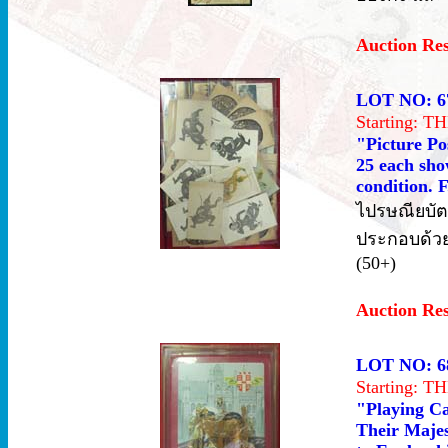
Auction Re
LOT NO: 6
Starting: 
"Picture Pos
25 each sho
condition. F
ไปรษณียบัต
ประกอบด้วยภ
(50+)
Auction Re
LOT NO: 6
Starting: 
"Playing Ca
Their Majes