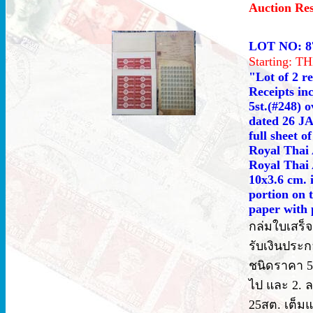
Auction Re
LOT NO: 8
Starting: 
"Lot of 2 r
Receipts in
5st.(#248) 
dated 26 JA
full sheet 
Royal Thai 
Royal Thai 
10x3.6 cm. 
portion on t
paper with 
กล่มใบเสร็จ
รับเงินประก
ชนิดราคา 5
ไป และ 2. ล
25สต. เต็ม