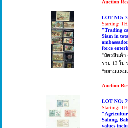
Auction Re
LOT NO: 7
Starting: 
"Trading car
Siam in tot
ambassadors
force enter
"บัตรสินค้า
รวม 13 ใบ ป
“สยามแคมเปญ
Auction Re
LOT NO: 7
Starting: 
"Agriculture
Salung, Bah
values incl