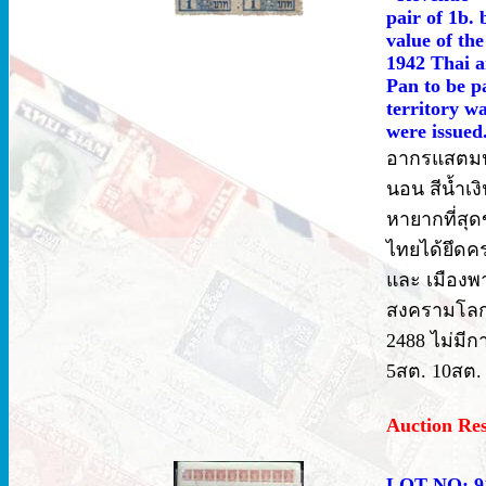
pair of 1b. 
value of the
1942 Thai a
Pan to be p
territory w
were issued.
อากรแสตมป์ 
นอน สีน้ำเง
หายากที่สุ
ไทยได้ยึดคร
และ เมืองพา
สงครามโลกคร
2488 ไม่ม
5สต. 10สต. 
Auction Re
LOT NO: 9