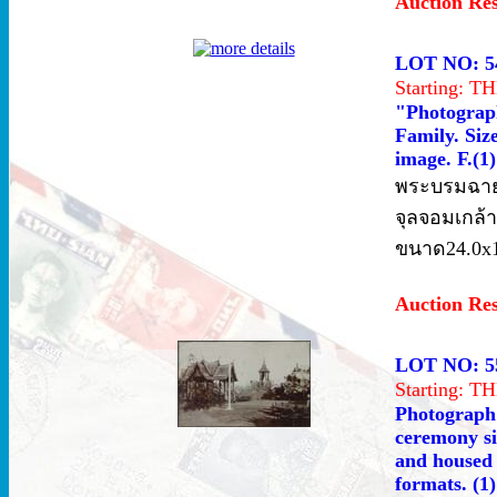
Auction Re
LOT NO: 5
Starting: 
"Photograp
Family. Siz
image. F.(1
พระบรมฉาย
จุลจอมเกล้
ขนาด24.0x1
Auction Re
LOT NO: 5
Starting: 
Photograph 
ceremony si
and housed 
formats. (1)