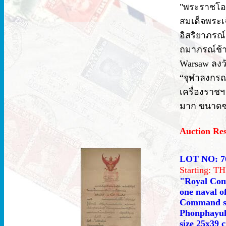
"พระราชโอ
สมเด็จพระเจ
อิสริยาภรณ์อ
ถมาภรณ์ช้าง
Warsaw ลงว
“จุฬาลงกรณ
เครื่องราชฯ
มาก ขนาดซอ
Auction Re
LOT NO: 7
Starting: 
"Royal Com
one naval o
Command se
Phonphayuha
size 25x39 c