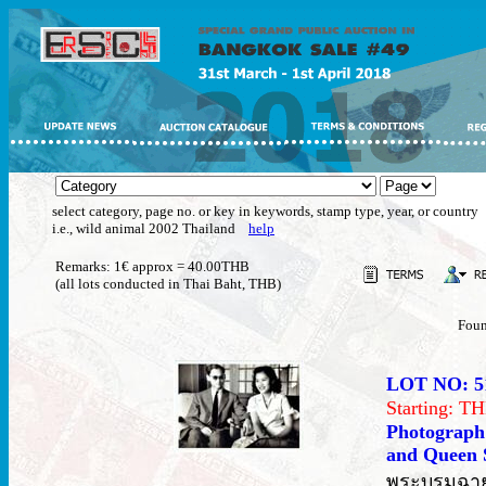
select category, page no. or key in keywords, stamp type, year, or country
i.e., wild animal 2002 Thailand
help
Remarks: 1€ approx = 40.00THB
(all lots conducted in Thai Baht, THB)
Foun
LOT NO: 5
Starting: 
Photograph
and Queen Si
พระบรมฉาย