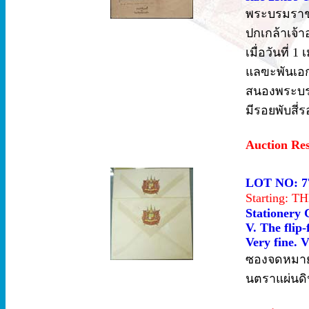
พระบรมราช
ปกเกล้าเจ้า
เมื่อวันที
แลฃะพันเอก
สนองพระบรม
มีรอยพับสี่
Auction Re
LOT NO: 7
Starting: 
Stationery 
V. The flip
Very fine. V
ซองจดหมาย 
นตราแผ่นดิน